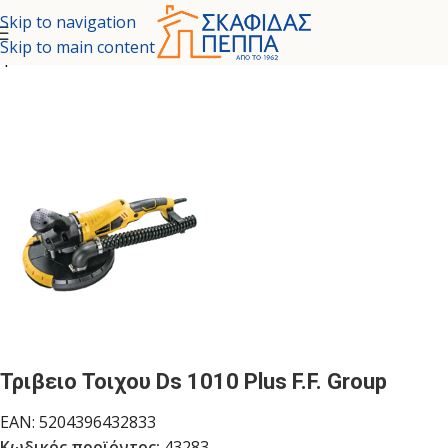
Skip to navigation
Skip to main content
ή σελίδα
/
ΕΡΓΑΛΕΙΑ - ΚΗΠΟΣ
/
ΗΛΕΚΤΡΙΚΑ ΕΡΓΑΛΕΙΑ
/
ΤΡΙΒΕΙΑ
Τριβειο Τοιχου Ds 1010 Plus F.F. Group
EAN:
5204396432833
Κωδικός προϊόντος:
43283