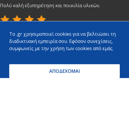
Πολύ καλή εξυπηρέτηση και ποικιλία υλικών.
To .gr χρησιμοποιεί cookies για να βελτιώσει τη
ΝΙΚΟΣ ΖΟΥΧΟΣΤΑΘΗΣ · Local Guide ·
διαδικτυακή εμπειρία σου. Εφόσον συνεχίσεις,
524 reviews · 532 photos
συμφωνείς με την χρήση των cookies από εμάς.
Μεγάλο μαγαζί σε κεντρικό σημείο με πολύ μεγάλη
ποικιλία προϊόντων και καλές τιμές. Αρκετό προσωπικό
πρόσχαρο να σε εξυπηρετήσει.
ΑΠΟΔΕΧΟΜΑΙ
Το προτιμούν όλοι στην γύρω περιοχή.
Copyright
2023 - 2026 - All rights reserved. Created by
Vrisko.gr
Θα θέλαμε να σας ενημερώσουμε ότι η πλήρης γκάμα των
προϊόντων/υπηρεσιών μας δεν έχει ακόμη συμπεριληφθεί
στην ιστοσελίδα. Εργαζόμαστε εντατικά για την
ολοκλήρωση του περιεχομένου και σας ζητούμε λίγη