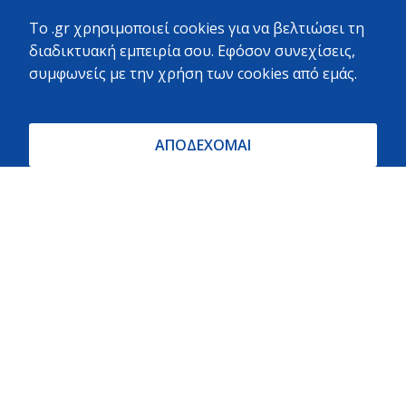
Ακολουθήστε μας:
To .gr χρησιμοποιεί cookies για να βελτιώσει τη
διαδικτυακή εμπειρία σου. Εφόσον συνεχίσεις,
συμφωνείς με την χρήση των cookies από εμάς.
Κριτικές Πελατών στην Google
ΑΠΟΔΕΧΟΜΑΙ
Vladymyr Tse · Local Guide ·
61 reviews · 5 photos
Επαγγελματικό μαγαζί, μοναδικό στην ακτίνα 5
χιλιομέτρων
Stelina Portesi · Local Guide ·
97 reviews · 3 photos