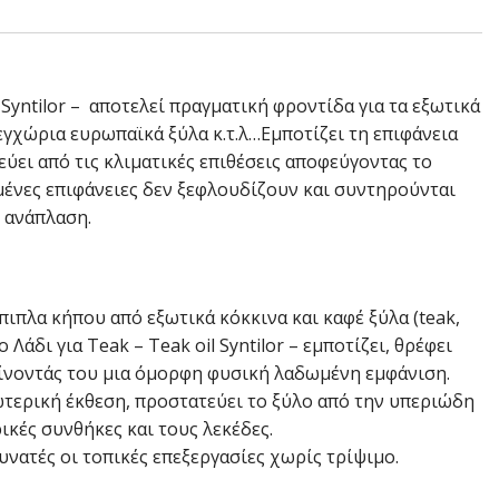
l Syntilor – αποτελεί πραγματική φροντίδα για τα εξωτικά
α εγχώρια ευρωπαϊκά ξύλα κ.τ.λ…Εμποτίζει τη επιφάνεια
εύει από τις κλιματικές επιθέσεις αποφεύγοντας το
μένες επιφάνειες δεν ξεφλουδίζουν και συντηρούνται
 ανάπλαση.
πιπλα κήπου από εξωτικά κόκκινα και καφέ ξύλα (teak,
ο Λάδι για Teak – Teak oil Syntilor – εμποτίζει, θρέφει
δίνοντάς του μια όμορφη φυσική λαδωμένη εμφάνιση.
ωτερική έκθεση, προστατεύει το ξύλο από την υπεριώδη
ρικές συνθήκες και τους λεκέδες.
υνατές οι τοπικές επεξεργασίες χωρίς τρίψιμο.