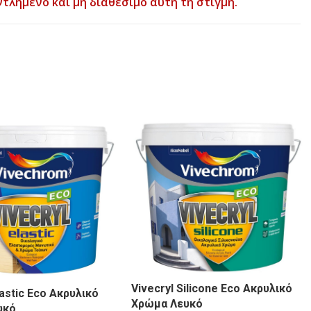
ντλημένο και μη διαθέσιμο αυτή τη στιγμή.
Vivecryl Silicone Eco Ακρυλικό
lastic Eco Ακρυλικό
Χρώμα Λευκό
υκό