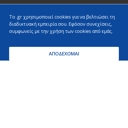
To .gr χρησιμοποιεί cookies για να βελτιώσει τη
διαδικτυακή εμπειρία σου. Εφόσον συνεχίσεις,
ΝΙΚΟΣ ΖΟΥΧΟΣΤΑΘΗΣ · Local Guide ·
συμφωνείς με την χρήση των cookies από εμάς.
524 reviews · 532 photos
Μεγάλο μαγαζί σε κεντρικό σημείο με πολύ μεγάλη
ποικιλία προϊόντων και καλές τιμές. Αρκετό προσωπικό
ΑΠΟΔΕΧΟΜΑΙ
πρόσχαρο να σε εξυπηρετήσει.
Το προτιμούν όλοι στην γύρω περιοχή.
Copyright
2023 - 2026 - All rights reserved. Created by
Vrisko.gr
Θα θέλαμε να σας ενημερώσουμε ότι η πλήρης γκάμα των
προϊόντων/υπηρεσιών μας δεν έχει ακόμη συμπεριληφθεί
στην ιστοσελίδα. Εργαζόμαστε εντατικά για την
ολοκλήρωση του περιεχομένου και σας ζητούμε λίγη
υπομονή. Σας ευχαριστούμε για την κατανόηση και την
υποστήριξή σας!