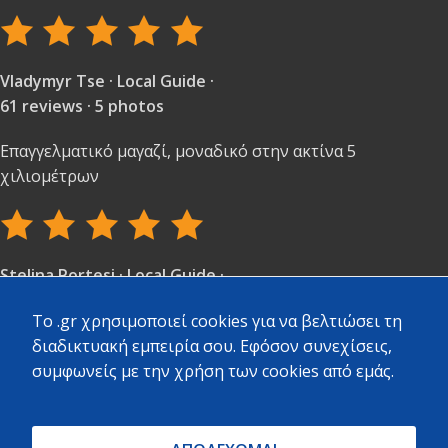
Vladymyr Tse · Local Guide ·
61 reviews · 5 photos
Επαγγελματικό μαγαζί, μοναδικό στην ακτίνα 5
χιλιομέτρων
Stelina Portesi · Local Guide ·
97 reviews · 3 photos
To .gr χρησιμοποιεί cookies για να βελτιώσει τη
Πολύ καλή εξυπηρέτηση και ποικιλία υλικών.
διαδικτυακή εμπειρία σου. Εφόσον συνεχίσεις,
συμφωνείς με την χρήση των cookies από εμάς.
ΝΙΚΟΣ ΖΟΥΧΟΣΤΑΘΗΣ · Local Guide ·