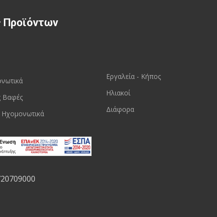
ς Προϊόντων
Εργαλεία - Κήπος
ονωτικά
Ηλιακοί
ς Βαφές
Διάφορα
 Ηχομονωτικά
720709000