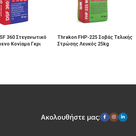
SF 360 Στεγανωτικό
Thrakon FHP-225 Σοβάς Τελικής
ενο Κονίαμα Γκρι
Στρώσης Λευκός 25kg
Ακολουθήστε μας: