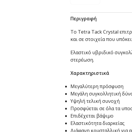
Περιγραφή
Το Tetra Tack Crystal επιτ
και σε στοιχεία που υπόκει
Ελαστικό υβριδικό συγκολ
στερέωση.
Χαρακτηριστικά
Μεγαλύτερη πρόσφυση
Μεγάλη συγκολλητική δύν
Υψηλή τελική συνοχή
Προσφύεται σε όλα τα υποσ
Επιδέχεται βάψιμο
Ελαστικότητα διαρκείας
Διάφανη κρυσταλλική για 