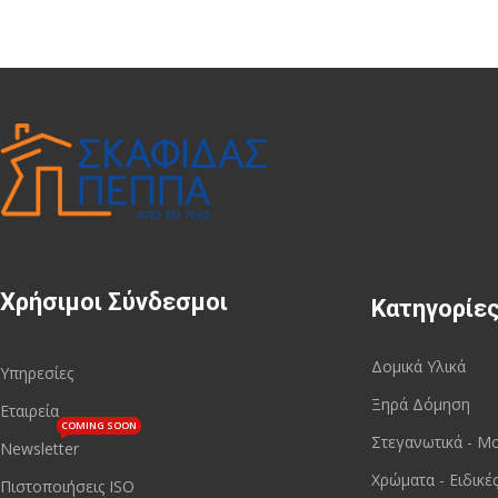
Χρήσιμοι Σύνδεσμοι
Κατηγορίε
Δομικά Υλικά
Υπηρεσίες
Ξηρά Δόμηση
Εταιρεία
COMING SOON
Στεγανωτικά - Μ
Newsletter
Χρώματα - Ειδικέ
Πιστοποιήσεις ISO