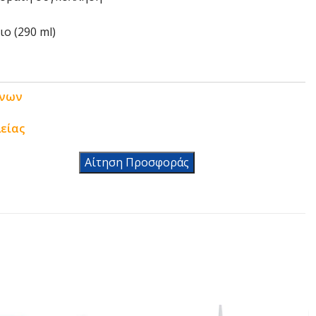
ιο (290 ml)
ένων
είας
Αίτηση Προσφοράς