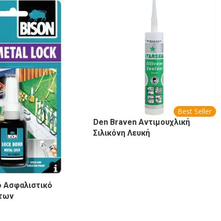
Best Seller
Den Braven Αντιμουχλική
Σιλικόνη Λευκή
ό Ασφαλιστικό
των