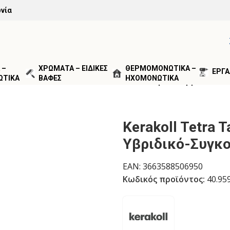
νία
 –
ΧΡΩΜΑΤΑ – ΕΙΔΙΚΕΣ
ΘΕΡΜΟΜΟΝΩΤΙΚΑ –
ΕΡΓΑ
ΩΤΙΚΑ
ΒΑΦΕΣ
ΗΧΟΜΟΝΩΤΙΚΑ
ΑΓΙΣΗ ΑΡΜΩΝ
/
Kerakoll Tetra Tack Διάφανο Υβριδικό-Σ
Kerakoll Tetra 
Υβριδικό-Συγκο
EAN:
3663588506950
Κωδικός προϊόντος:
40.95