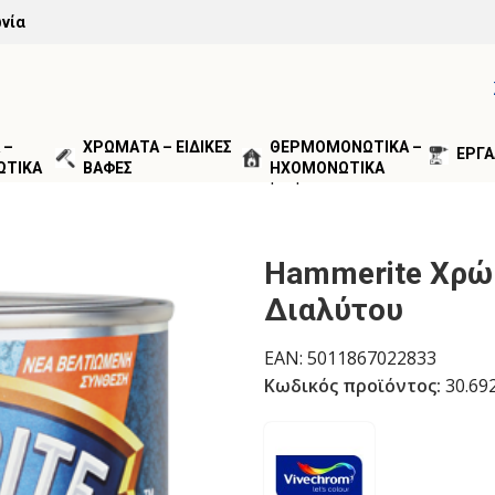
νία
 –
ΧΡΩΜΑΤΑ – ΕΙΔΙΚΕΣ
ΘΕΡΜΟΜΟΝΩΤΙΚΑ –
ΕΡΓΑ
ΩΤΙΚΑ
ΒΑΦΕΣ
ΗΧΟΜΟΝΩΤΙΚΑ
Α ΜΕΤΑΛΛΑ & ΞΥΛΑ
Hammerite Χρώμα Μετάλλων Διαλύτου
Hammerite Χρ
Διαλύτου
EAN:
5011867022833
Κωδικός προϊόντος:
30.69