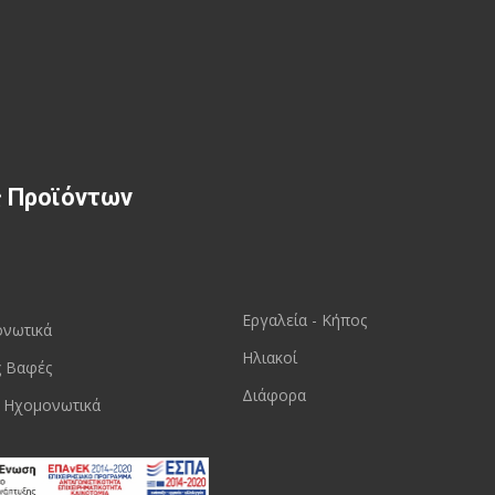
ς Προϊόντων
Εργαλεία - Κήπος
ονωτικά
Ηλιακοί
ς Βαφές
Διάφορα
 Ηχομονωτικά