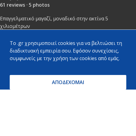
61 reviews · 5 photos
Επαγγελματικό μαγαζί, μοναδικό στην ακτίνα 5
χιλιομέτρων
To .gr χρησιμοποιεί cookies για να βελτιώσει τη
διαδικτυακή εμπειρία σου. Εφόσον συνεχίσεις,
Stelina Portesi · Local Guide ·
συμφωνείς με την χρήση των cookies από εμάς.
97 reviews · 3 photos
Πολύ καλή εξυπηρέτηση και ποικιλία υλικών.
ΑΠΟΔΕΧΟΜΑΙ
ΝΙΚΟΣ ΖΟΥΧΟΣΤΑΘΗΣ · Local Guide ·
524 reviews · 532 photos
Μεγάλο μαγαζί σε κεντρικό σημείο με πολύ μεγάλη