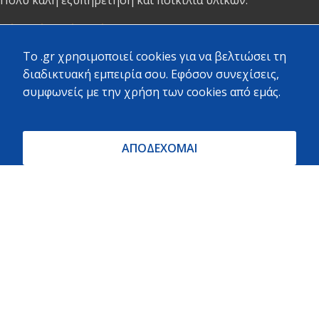
To .gr χρησιμοποιεί cookies για να βελτιώσει τη
ΝΙΚΟΣ ΖΟΥΧΟΣΤΑΘΗΣ · Local Guide ·
διαδικτυακή εμπειρία σου. Εφόσον συνεχίσεις,
524 reviews · 532 photos
συμφωνείς με την χρήση των cookies από εμάς.
Μεγάλο μαγαζί σε κεντρικό σημείο με πολύ μεγάλη
ποικιλία προϊόντων και καλές τιμές. Αρκετό προσωπικό
ΑΠΟΔΕΧΟΜΑΙ
πρόσχαρο να σε εξυπηρετήσει.
Το προτιμούν όλοι στην γύρω περιοχή.
Copyright
2023 - 2026 - All rights reserved. Created by
Vrisko.gr
Θα θέλαμε να σας ενημερώσουμε ότι η πλήρης γκάμα των
προϊόντων/υπηρεσιών μας δεν έχει ακόμη συμπεριληφθεί
στην ιστοσελίδα. Εργαζόμαστε εντατικά για την
ολοκλήρωση του περιεχομένου και σας ζητούμε λίγη
υπομονή. Σας ευχαριστούμε για την κατανόηση και την