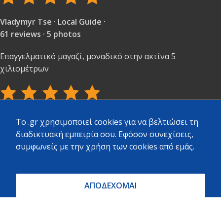
Vladymyr Tse · Local Guide ·
61 reviews · 5 photos
Επαγγελματικό μαγαζί, μοναδικό στην ακτίνα 5
χιλιομέτρων
Stelina Portesi · Local Guide ·
To .gr χρησιμοποιεί cookies για να βελτιώσει τη
97 reviews · 3 photos
διαδικτυακή εμπειρία σου. Εφόσον συνεχίσεις,
συμφωνείς με την χρήση των cookies από εμάς.
Πολύ καλή εξυπηρέτηση και ποικιλία υλικών.
ΑΠΟΔΕΧΟΜΑΙ
ΝΙΚΟΣ ΖΟΥΧΟΣΤΑΘΗΣ · Local Guide ·
524 reviews · 532 photos