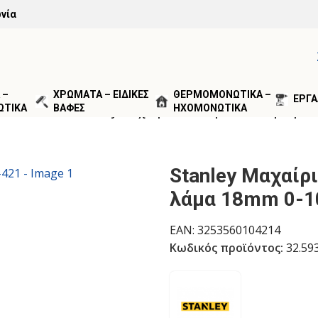
νία
 –
ΧΡΩΜΑΤΑ – ΕΙΔΙΚΕΣ
ΘΕΡΜΟΜΟΝΩΤΙΚΑ –
ΕΡΓΑ
ΩΤΙΚΑ
ΒΑΦΕΣ
ΗΧΟΜΟΝΩΤΙΚΑ
ΑΛΕΙΑ ΚΟΠΗΣ
/
Stanley Μαχαίρι Fatmax με σπαστή λάμα 
Stanley Μαχαίρ
λάμα 18mm 0-1
EAN:
3253560104214
Κωδικός προϊόντος:
32.59