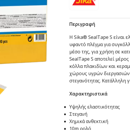
Περιγραφή
Η Sika® SealTape S είναι 
υφαντό πλέγμα για συγκόλ
μέσο της, για χρήση σε κα
SealTape S αποτελεί μέρο
κόλλα πλακιδίων και κεραμ
χώρους υγρών διεργασιών 
στεγανότητας. Κατάλληλη γ
Χαρακτηριστικά
Υψηλής ελαστικότητας
Στεγανή
Χημικά ανθεκτική
10m ρολό