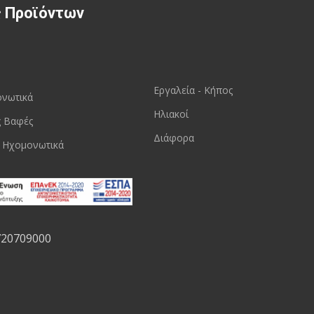
ς Προϊόντων
Εργαλεία - Κήπος
ονωτικά
Ηλιακοί
ς Βαφές
Διάφορα
 Ηχομονωτικά
720709000