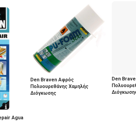
Den Brav
Den Braven Αφρός
Πολυουρε
Πολυουρεθάνης Χαμηλής
Διόγκωση
Διόγκωσης
epair Agua