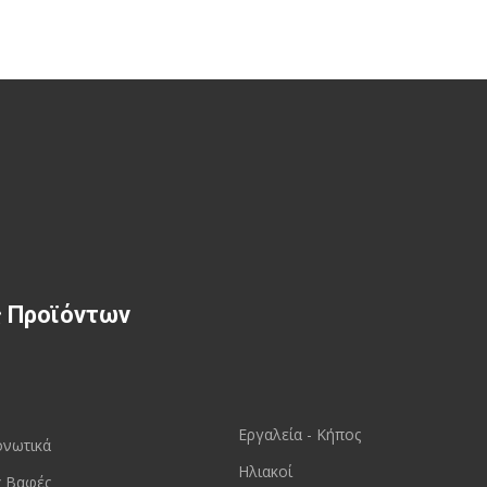
ς Προϊόντων
Εργαλεία - Κήπος
ονωτικά
Ηλιακοί
ς Βαφές