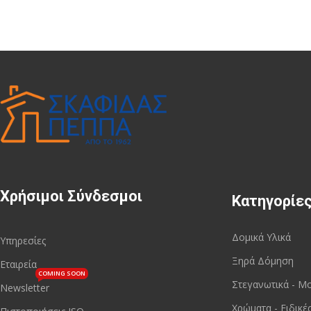
Χρήσιμοι Σύνδεσμοι
Κατηγορίε
Δομικά Υλικά
Υπηρεσίες
Ξηρά Δόμηση
Εταιρεία
COMING SOON
Στεγανωτικά - Μ
Newsletter
Χρώματα - Ειδικέ