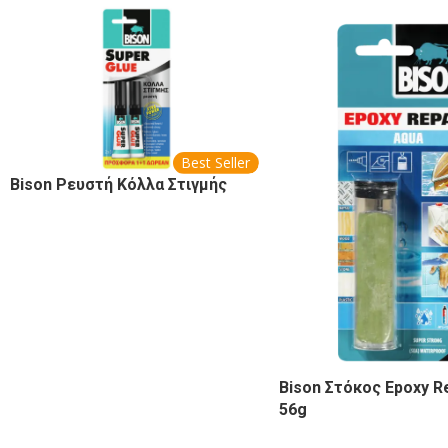
Best Seller
Bison Ρευστή Κόλλα Στιγμής
Bison Στόκος Epoxy R
56g