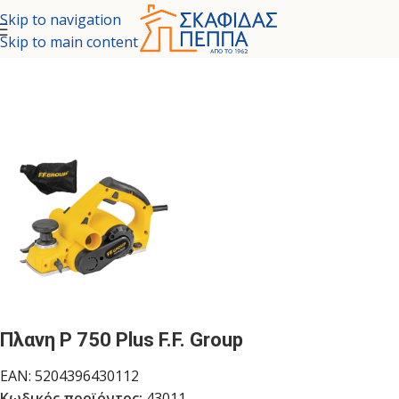
Skip to navigation
Skip to main content
δα
/
ΕΡΓΑΛΕΙΑ - ΚΗΠΟΣ
/
ΗΛΕΚΤΡΙΚΑ ΕΡΓΑΛΕΙΑ
/
ΠΟΛΥΕΡΓΑΛΕΙΑ
Πλανη P 750 Plus F.F. Group
EAN:
5204396430112
Κωδικός προϊόντος:
43011