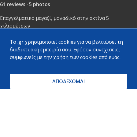
61 reviews · 5 photos
Επαγγελματικό μαγαζί, μοναδικό στην ακτίνα 5
χιλιομέτρων
To .gr χρησιμοποιεί cookies για να βελτιώσει τη
διαδικτυακή εμπειρία σου. Εφόσον συνεχίσεις,
Stelina Portesi · Local Guide ·
συμφωνείς με την χρήση των cookies από εμάς.
97 reviews · 3 photos
Πολύ καλή εξυπηρέτηση και ποικιλία υλικών.
ΑΠΟΔΕΧΟΜΑΙ
ΝΙΚΟΣ ΖΟΥΧΟΣΤΑΘΗΣ · Local Guide ·
524 reviews · 532 photos
Μεγάλο μαγαζί σε κεντρικό σημείο με πολύ μεγάλη
ποικιλία προϊόντων και καλές τιμές. Αρκετό προσωπικό