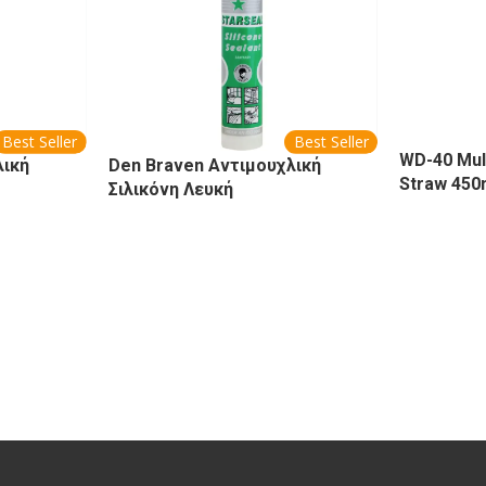
Best Seller
Best Seller
WD-40 Mul
λική
Den Braven Αντιμουχλική
Straw 450
Σιλικόνη Λευκή