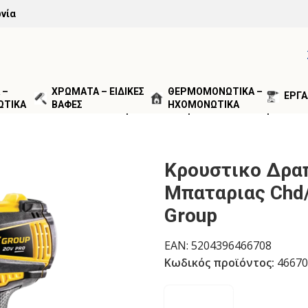
νία
 –
ΧΡΩΜΑΤΑ – ΕΙΔΙΚΕΣ
ΘΕΡΜΟΜΟΝΩΤΙΚΑ –
ΕΡΓΑ
ΩΤΙΚΑ
ΒΑΦΕΣ
ΗΧΟΜΟΝΩΤΙΚΑ
/
ΔΡΑΠΑΝΟΚΑΤΣΑΒΙΔΑ
/
Κρουστικο Δραπανοκατσαβιδο Μπατ
Κρουστικο Δρα
Μπαταριας Chd/6
Group
EAN:
5204396466708
Κωδικός προϊόντος:
46670