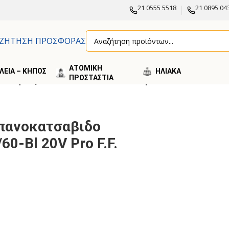
21 0555 5518
21 0895 04
ΖΗΤΗΣΗ ΠΡΟΣΦΟΡΑΣ
ΑΤΟΜΙΚΗ
ΛΕΙΑ – ΚΗΠΟΣ
ΗΛΙΑΚA
ΠΡΟΣΤΑΣΤΙΑ
αριας Chd/60-Bl 20V Pro F.F. Group
πανοκατσαβιδο
0-Bl 20V Pro F.F.