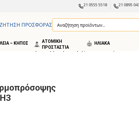
21 0555 5518
21 0895 04
ΖΗΤΗΣΗ ΠΡΟΣΦΟΡΑΣ
ΑΤΟΜΙΚΗ
ΛΕΙΑ – ΚΗΠΟΣ
ΗΛΙΑΚA
ΠΡΟΣΤΑΣΤΙΑ
AUF
/
Knauf Βύσμα Θερμοπρόσοψης Πλαστικό EJOT H3
ερμοπρόσοψης
 H3