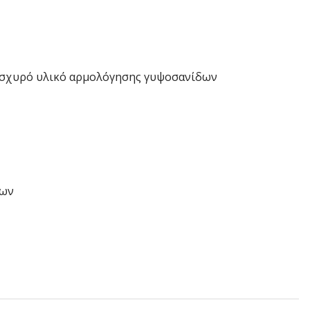
ύ ισχυρό υλικό αρμολόγησης γυψοσανίδων
εων