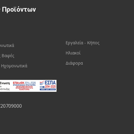
ς Προϊόντων
Εργαλεία - Κήπος
ονωτικά
Ηλιακοί
ς Βαφές
Διάφορα
 Ηχομονωτικά
720709000