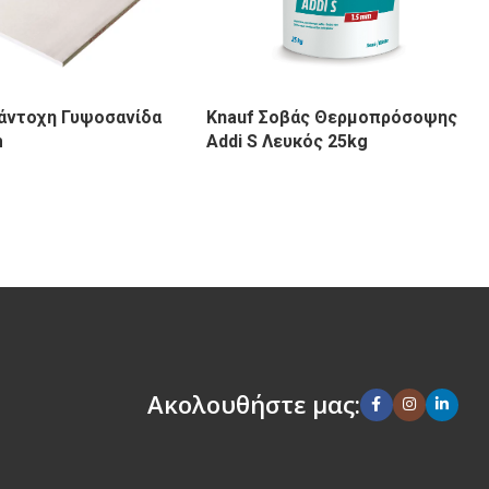
άντοχη Γυψοσανίδα
Knauf Σοβάς Θερμοπρόσοψης
m
Addi S Λευκός 25kg
Ακολουθήστε μας: