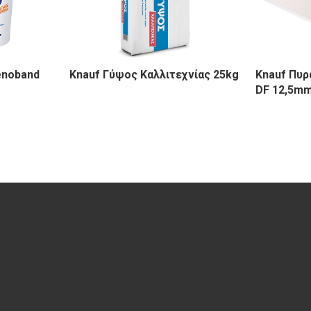
enoband
Knauf Γύψος Καλλιτεχνίας 25kg
Knauf Πυρ
DF 12,5m