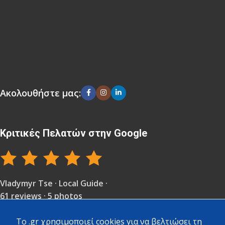
Ακολουθήστε μας:
Κριτικές Πελατών στην Google
Vladymyr Tse · Local Guide ·
61 reviews · 5 photos
Επαγγελματικό μαγαζί, μοναδικό στην ακτίνα 5
To .gr χρησιμοποιεί cookies για να βελτιώσει τη