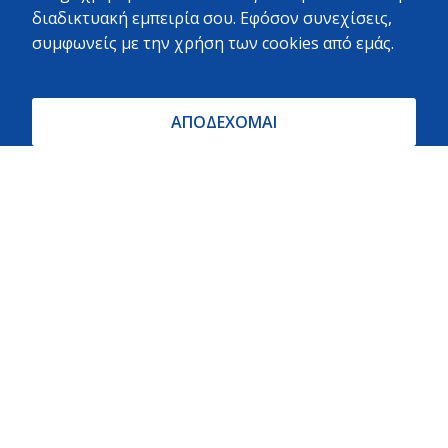
χιλιομέτρων
διαδικτυακή εμπειρία σου. Εφόσον συνεχίσεις,
συμφωνείς με την χρήση των cookies από εμάς.
Stelina Portesi · Local Guide ·
ΑΠΟΔΕΧΟΜΑΙ
97 reviews · 3 photos
Πολύ καλή εξυπηρέτηση και ποικιλία υλικών.
ΝΙΚΟΣ ΖΟΥΧΟΣΤΑΘΗΣ · Local Guide ·
524 reviews · 532 photos
Μεγάλο μαγαζί σε κεντρικό σημείο με πολύ μεγάλη
ποικιλία προϊόντων και καλές τιμές. Αρκετό προσωπικό
πρόσχαρο να σε εξυπηρετήσει.
Το προτιμούν όλοι στην γύρω περιοχή.