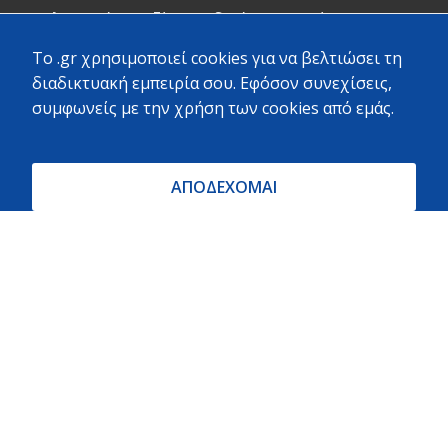
Επαγγελματικό μαγαζί, μοναδικό στην ακτίνα 5
χιλιομέτρων
To .gr χρησιμοποιεί cookies για να βελτιώσει τη
διαδικτυακή εμπειρία σου. Εφόσον συνεχίσεις,
συμφωνείς με την χρήση των cookies από εμάς.
Stelina Portesi · Local Guide ·
97 reviews · 3 photos
ΑΠΟΔΕΧΟΜΑΙ
Πολύ καλή εξυπηρέτηση και ποικιλία υλικών.
ΝΙΚΟΣ ΖΟΥΧΟΣΤΑΘΗΣ · Local Guide ·
524 reviews · 532 photos
Μεγάλο μαγαζί σε κεντρικό σημείο με πολύ μεγάλη
ποικιλία προϊόντων και καλές τιμές. Αρκετό προσωπικό
πρόσχαρο να σε εξυπηρετήσει.