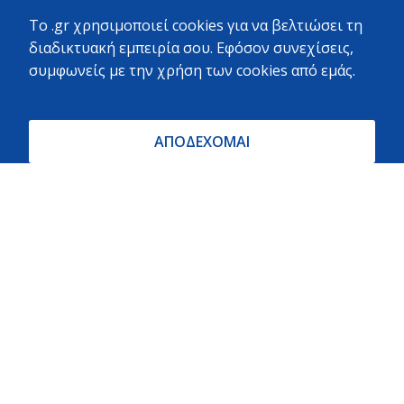
Επαγγελματικό μαγαζί, μοναδικό στην ακτίνα 5
To .gr χρησιμοποιεί cookies για να βελτιώσει τη
χιλιομέτρων
διαδικτυακή εμπειρία σου. Εφόσον συνεχίσεις,
συμφωνείς με την χρήση των cookies από εμάς.
Stelina Portesi · Local Guide ·
97 reviews · 3 photos
ΑΠΟΔΕΧΟΜΑΙ
Πολύ καλή εξυπηρέτηση και ποικιλία υλικών.
ΝΙΚΟΣ ΖΟΥΧΟΣΤΑΘΗΣ · Local Guide ·
524 reviews · 532 photos
Μεγάλο μαγαζί σε κεντρικό σημείο με πολύ μεγάλη
ποικιλία προϊόντων και καλές τιμές. Αρκετό προσωπικό
πρόσχαρο να σε εξυπηρετήσει.
Το προτιμούν όλοι στην γύρω περιοχή.