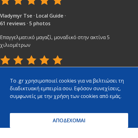
Vladymyr Tse · Local Guide ·
61 reviews · 5 photos
Επαγγελματικό μαγαζί, μοναδικό στην ακτίνα 5
χιλιομέτρων
Stelina Portesi · Local Guide ·
To .gr χρησιμοποιεί cookies για να βελτιώσει τη
97 reviews · 3 photos
διαδικτυακή εμπειρία σου. Εφόσον συνεχίσεις,
συμφωνείς με την χρήση των cookies από εμάς.
Πολύ καλή εξυπηρέτηση και ποικιλία υλικών.
ΑΠΟΔΕΧΟΜΑΙ
ΝΙΚΟΣ ΖΟΥΧΟΣΤΑΘΗΣ · Local Guide ·
524 reviews · 532 photos