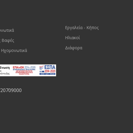
Εργαλεία - Κήπος
ονωτικά
Ηλιακοί
ς Βαφές
Διάφορα
 Ηχομονωτικά
720709000