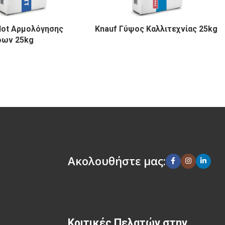
flot Αρμολόγησης
Knauf Γύψος Καλλιτεχνίας 25kg
δων 25kg
Ακολουθήστε μας:
Κριτικές Πελατών στην