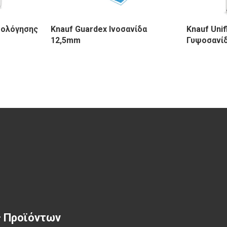
μολόγησης
Knauf Guardex Ινοσανίδα
Knauf Uni
12,5mm
Γυψοσανί
ς Προϊόντων