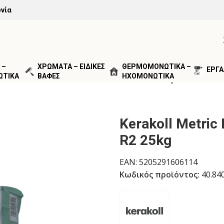
νία
 –
ΧΡΩΜΑΤΑ – ΕΙΔΙΚΕΣ
ΘΕΡΜΟΜΟΝΩΤΙΚΑ –
ΕΡΓΑ
ΩΤΙΚΑ
ΒΑΦΕΣ
ΗΧΟΜΟΝΩΤΙΚΑ
ΣΚΕΥΑΣΤΙΚΑ ΚΟΝΙΑΜΑΤΑ
/
Kerakoll Metric Easy Επισκευασ
Kerakoll Metric
R2 25kg
EAN:
5205291606114
Κωδικός προϊόντος:
40.84