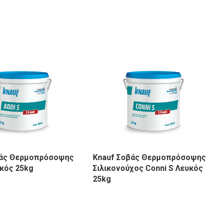
βάς Θερμοπρόσοψης
Knauf Σοβάς Θερμοπρόσοψης
υκός 25kg
Σιλικονούχος Conni S Λευκός
25kg