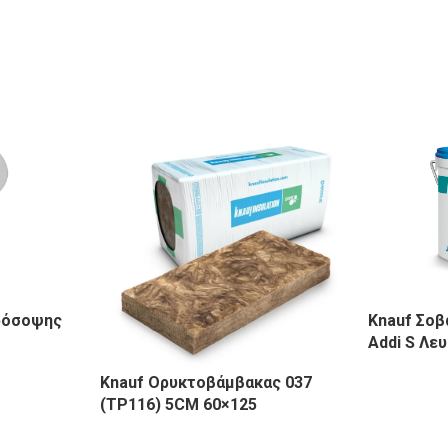
ρόσοψης
Knauf Σο
Addi S Λε
Knauf Ορυκτοβάμβακας 037
(TP116) 5CM 60×125