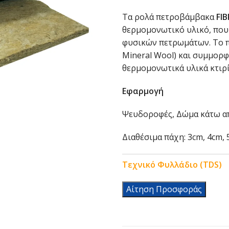
Τα ρολά πετροβάμβακα
FI
θερμομονωτικό υλικό, που
φυσικών πετρωμάτων. Το π
Mineral Wool) και συμμορ
θερμομονωτικά υλικά κτιρ
Εφαρμογή
Ψευδοροφές, Δώμα κάτω α
Διαθέσιμα πάχη: 3cm, 4cm, 
Τεχνικό Φυλλάδιο (
T
DS)
Αίτηση Προσφοράς