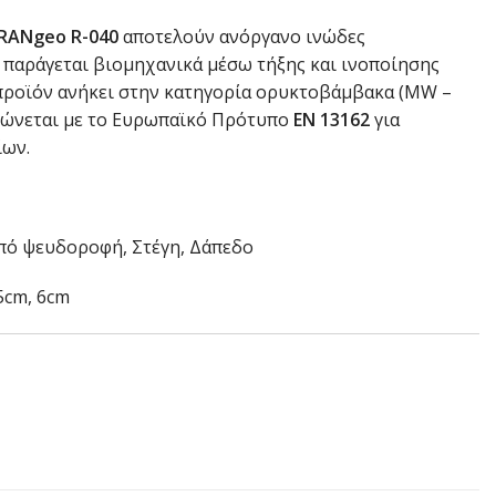
BRANgeo R-040
αποτελούν ανόργανο ινώδες
 παράγεται βιομηχανικά μέσω τήξης και ινοποίησης
ροϊόν ανήκει στην κατηγορία ορυκτοβάμβακα (MW –
φώνεται με το Ευρωπαϊκό Πρότυπο
EN 13162
για
ίων.
πό ψευδοροφή, Στέγη, Δάπεδο
5cm, 6cm