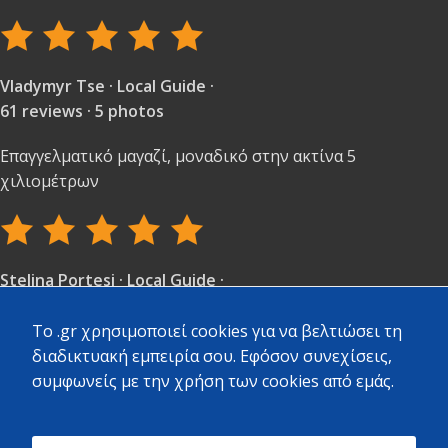
Vladymyr Tse · Local Guide ·
61 reviews · 5 photos
Επαγγελματικό μαγαζί, μοναδικό στην ακτίνα 5
χιλιομέτρων
Stelina Portesi · Local Guide ·
97 reviews · 3 photos
To .gr χρησιμοποιεί cookies για να βελτιώσει τη
Πολύ καλή εξυπηρέτηση και ποικιλία υλικών.
διαδικτυακή εμπειρία σου. Εφόσον συνεχίσεις,
συμφωνείς με την χρήση των cookies από εμάς.