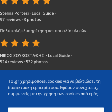
Stelina Portesi · Local Guide ·
97 reviews · 3 photos
Πολύ καλή εξυπηρέτηση και ποικιλία υλικών.
ΝΙΚΟΣ ΖΟΥΧΟΣΤΑΘΗΣ · Local Guide ·
524 reviews · 532 photos
Μεγάλο μαγαζί σε κεντρικό σημείο με πολύ μεγάλη
ποικιλία προϊόντων και καλές τιμές. Αρκετό προσωπικό
To .gr χρησιμοποιεί cookies για να βελτιώσει τη
πρόσχαρο να σε εξυπηρετήσει.
διαδικτυακή εμπειρία σου. Εφόσον συνεχίσεις,
Το προτιμούν όλοι στην γύρω περιοχή.
συμφωνείς με την χρήση των cookies από εμάς.
Copyright
2023 - 2026 - All rights reserved. Created by